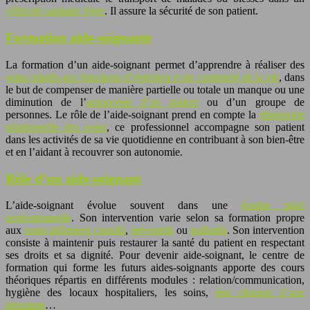
véhicule sanitaire léger
. Il assure la sécurité de son patient.
Formation
aide-soignante
La formation d’un aide-soignant permet d’apprendre à réaliser des
soins relatifs aux fonctions d’entretien et de continuité de la vie
, dans
le but de compenser de manière partielle ou totale un manque ou une
diminution de l’
autonomie d’un patient
ou d’un groupe de
personnes. Le rôle de l’aide-soignant prend en compte la
dimension
relationnelle des soins
, ce professionnel accompagne son patient
dans les activités de sa vie quotidienne en contribuant à son bien-être
et en l’aidant à recouvrer son autonomie.
Rôle d’un
aide-soignant
L’aide-soignant évolue souvent dans une
équipe pluri
professionnelle
. Son intervention varie selon sa formation propre
aux
soins infirmiers curatifs
,
préventifs
ou
palliatifs
. Son intervention
consiste à maintenir puis restaurer la santé du patient en respectant
ses droits et sa dignité. Pour devenir aide-soignant, le centre de
formation qui forme les futurs aides-soignants apporte des cours
théoriques répartis en différents modules : relation/communication,
hygiène des locaux hospitaliers, les soins,
état clinique d’une
personne
…