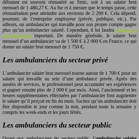
débutant est souvent rémunéré au Smic, soit à un salaire brut
mensuel de 1 480,27 €. Au fur et à mesure que le temps passe, cette
rémunération peut atteindre aux environs de 2 200 €. Cela dépend,
pourtant, de l’entreprise employeur (privée, publique, etc.). Par
ailleurs, un ambulancier qui travaille pour son propre compte gagne
plus qu’un ambulancier salarié. Cependant, il lui faudra
réaliser un
investissement
important. De manière générale, le salaire brut
mensuel d’un ambulancier va de 1 500 € à 2 000 € en France, ce qui
donne un salaire brut mensuel de 1 750 €.
Les ambulanciers du secteur privé
L’ambulancier salaire brut mensuel tourne autour de 1 700 € pour un
salaire qui travaille au sein d’une ambulance privée. Après des
années de services, le professionnel peut accumuler ses expériences
et gagner ensuite plus de 2 000 € par mois. Ainsi, l’ancienneté et les
heures supplémentaires effectuées par l’ambulancier font augmenter
le salaire qu’il perçoit en fin du mois. Sachez qu’un ambulancier doit
être disponible le jour comme la nuit, pendant toute la semaine y
compris les week-ends et les jours fériés.
Les ambulanciers du secteur public
Quant aux ambulanciers du secteur public, l’
ambulancier
salaire