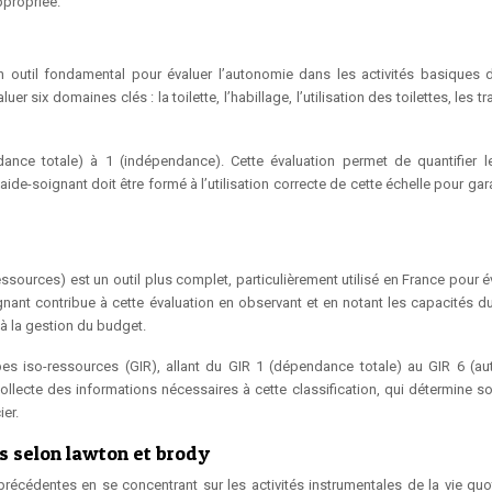
ppropriée.
un outil fondamental pour évaluer l’autonomie dans les activités basiques d
er six domaines clés : la toilette, l’habillage, l’utilisation des toilettes, les tr
dance totale) à 1 (indépendance). Cette évaluation permet de quantifier l
aide-soignant doit être formé à l’utilisation correcte de cette échelle pour gar
ources) est un outil plus complet, particulièrement utilisé en France pour év
nt contribue à cette évaluation en observant et en notant les capacités du
à la gestion du budget.
upes iso-ressources (GIR), allant du GIR 1 (dépendance totale) au GIR 6 (a
collecte des informations nécessaires à cette classification, qui détermine so
ier.
s selon lawton et brody
récédentes en se concentrant sur les activités instrumentales de la vie quo