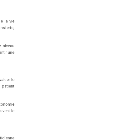
e la vie
ansferts,
e niveau
antir une
aluer le
 patient
utonomie
uvent le
tidienne