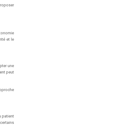
proposer
utonomie
té et le
pter une
ent peut
 approche
u patient
 certains