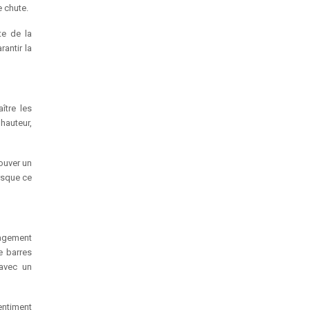
e chute.
te de la
antir la
ître les
 hauteur,
ouver un
orsque ce
nagement
e barres
 avec un
entiment