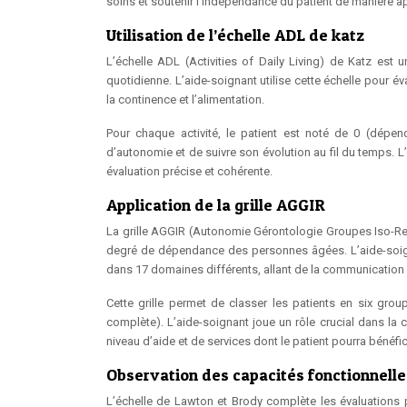
soins et soutenir l’indépendance du patient de manière a
Utilisation de l’échelle ADL de katz
L’échelle ADL (Activities of Daily Living) de Katz est 
quotidienne. L’aide-soignant utilise cette échelle pour évalu
la continence et l’alimentation.
Pour chaque activité, le patient est noté de 0 (dépen
d’autonomie et de suivre son évolution au fil du temps. L’
évaluation précise et cohérente.
Application de la grille AGGIR
La grille AGGIR (Autonomie Gérontologie Groupes Iso-Ress
degré de dépendance des personnes âgées. L’aide-soigna
dans 17 domaines différents, allant de la communication 
Cette grille permet de classer les patients en six gro
complète). L’aide-soignant joue un rôle crucial dans la 
niveau d’aide et de services dont le patient pourra bénéfic
Observation des capacités fonctionnelle
L’échelle de Lawton et Brody complète les évaluations p