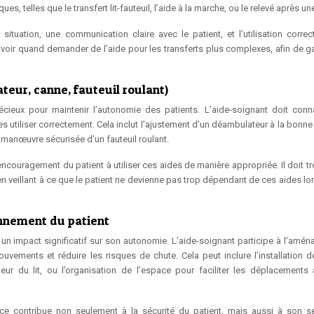
es, telles que le transfert lit-fauteuil, l’aide à la marche, ou le relevé après un
ituation, une communication claire avec le patient, et l’utilisation correc
oir quand demander de l’aide pour les transferts plus complexes, afin de gar
teur, canne, fauteuil roulant)
cieux pour maintenir l’autonomie des patients. L’aide-soignant doit conna
s utiliser correctement. Cela inclut l’ajustement d’un déambulateur à la bonne
a manœuvre sécurisée d’un fauteuil roulant.
ncouragement du patient à utiliser ces aides de manière appropriée. Il doit tr
 en veillant à ce que le patient ne devienne pas trop dépendant de ces aides l
nement du patient
 un impact significatif sur son autonomie. L’aide-soignant participe à l’amé
vements et réduire les risques de chute. Cela peut inclure l’installation d
eur du lit, ou l’organisation de l’espace pour faciliter les déplacements
e contribue non seulement à la sécurité du patient, mais aussi à son s