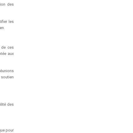
tion des
ifier les
en.
n de ces
ptée aux
réunions
e soutien
lité des
 que pour